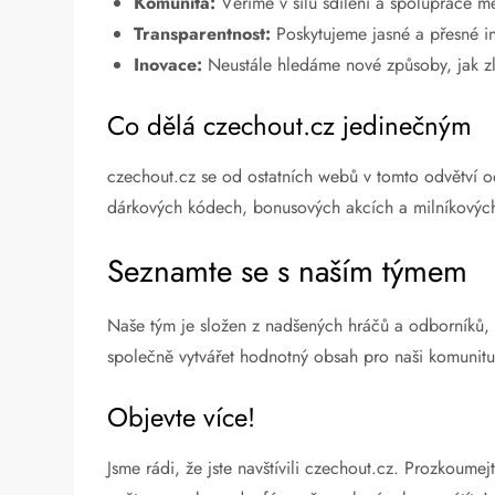
Komunita:
Věříme v sílu sdílení a spolupráce me
Transparentnost:
Poskytujeme jasné a přesné in
Inovace:
Neustále hledáme nové způsoby, jak zle
Co dělá czechout.cz jedinečným
czechout.cz se od ostatních webů v tomto odvětví od
dárkových kódech, bonusových akcích a milníkovýc
Seznamte se s naším týmem
Naše tým je složen z nadšených hráčů a odborníků, k
společně vytvářet hodnotný obsah pro naši komunitu
Objevte více!
Jsme rádi, že jste navštívili czechout.cz. Prozkoumej