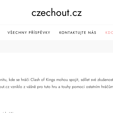
czechout.cz
VŠECHNY PŘÍSPĚVKY
KONTAKTUJTE NÁS
KDO
unitu, kde se hráči Clash of Kings mohou spojit, sdílet své zkušeno
.cz vzniklo z vášně pro tuto hru a touhy pomoci ostatním hráčům m