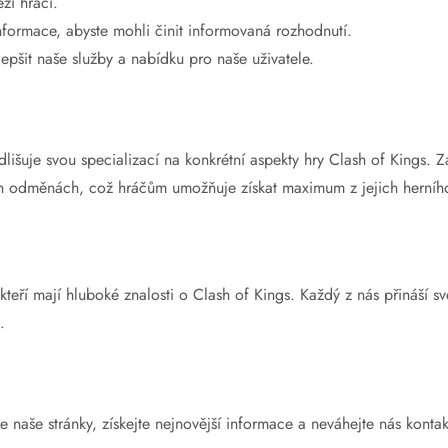
zi hráči.
formace, abyste mohli činit informovaná rozhodnutí.
pšit naše služby a nabídku pro naše uživatele.
lišuje svou specializací na konkrétní aspekty hry Clash of Kings. 
h odměnách, což hráčům umožňuje získat maximum z jejich herníh
teří mají hluboké znalosti o Clash of Kings. Každý z nás přináší s
.
te naše stránky, získejte nejnovější informace a neváhejte nás konta