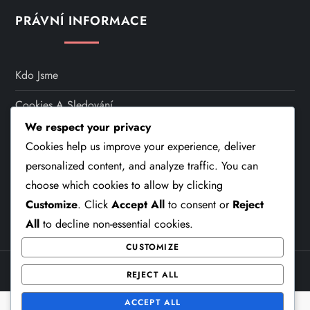
s
PRÁVNÍ INFORMACE
p
a
Kdo Jsme
Cookies A Sledování
g
We respect your privacy
Kontaktujte Nás
i
Cookies help us improve your experience, deliver
Podmínky Služby
personalized content, and analyze traffic. You can
n
choose which cookies to allow by clicking
Zásady Ochrany Dat
Customize
. Click
Accept All
to consent or
Reject
a
All
to decline non-essential cookies.
t
CUSTOMIZE
i
Theme Cube Speed by
Kantipur Themes
REJECT ALL
ACCEPT ALL