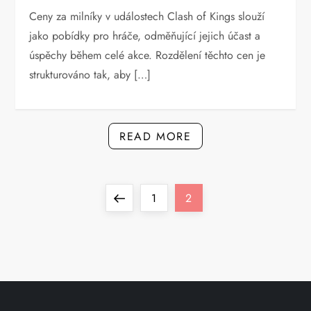
Ceny za milníky v událostech Clash of Kings slouží
jako pobídky pro hráče, odměňující jejich účast a
úspěchy během celé akce. Rozdělení těchto cen je
strukturováno tak, aby […]
READ MORE
P
Previous
Page
Page
1
2
o
page
s
t