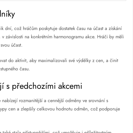
lníky
ik dní, což hráčům poskytuje dostatek času na účast a získání
, v závislosti na konkrétním harmonogramu akce. Hráči by měli
 svou účast.
t do aktivit, aby maximalizovali své výdělky z cen, a činit
ostupného času.
ají s předchozími akcemi
e nabízejí rozmanitější a cennější odměny ve srovnání s
typy cen a zlepšily celkovou hodnotu odměn, což podporuje
e také stala přístupnějšími, což umožňuje i příležitostným