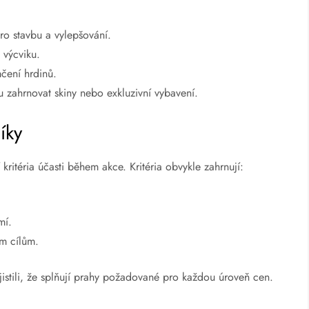
pro stavbu a vylepšování.
 výcviku.
čení hrdinů.
 zahrnovat skiny nebo exkluzivní vybavení.
íky
 kritéria účasti během akce. Kritéria obvykle zahrnují:
mí.
ým cílům.
jistili, že splňují prahy požadované pro každou úroveň cen.