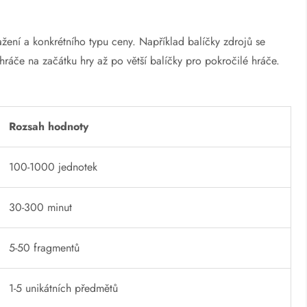
žení a konkrétního typu ceny. Například balíčky zdrojů se
če na začátku hry až po větší balíčky pro pokročilé hráče.
Rozsah hodnoty
100-1000 jednotek
30-300 minut
5-50 fragmentů
1-5 unikátních předmětů