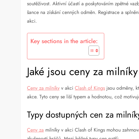
soutěživost. Aktivní účastí a poskytováním zpětné vaz
šance na získání cenných odměn. Registrace a splnění k
akci.
Key sections in the article:
Jaké jsou ceny za milníky
Ceny za milníky
v akci
Clash of Kings
jsou odměny, kt
akce. Tyto ceny se liší typem a hodnotou, což motivuj
Typy dostupných cen za milník
Ceny za
milníky v akci Clash of Kings mohou zahrnova
zkušenosti hráčů. Mezi běžné typy cen patří: