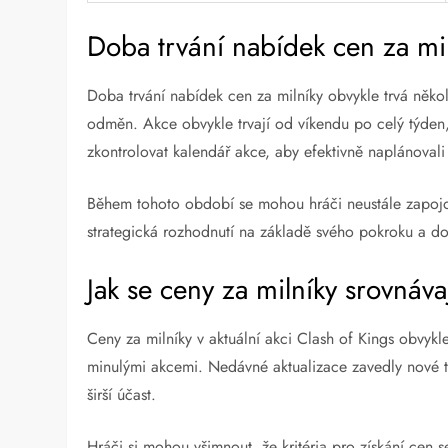
Doba trvání nabídek cen za mi
Doba trvání nabídek cen za milníky obvykle trvá někol
odměn. Akce obvykle trvají od víkendu po celý týden
zkontrolovat kalendář akce, aby efektivně naplánovali
Během tohoto období se mohou hráči neustále zapojova
strategická rozhodnutí na základě svého pokroku a d
Jak se ceny za milníky srovnáv
Ceny za milníky v aktuální akci Clash of Kings obvykl
minulými akcemi. Nedávné aktualizace zavedly nové 
širší účast.
Hráči si mohou všimnout, že kritéria pro získání cen s