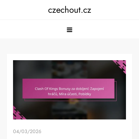
Skip
czechout.cz
to
content
04/03/2026