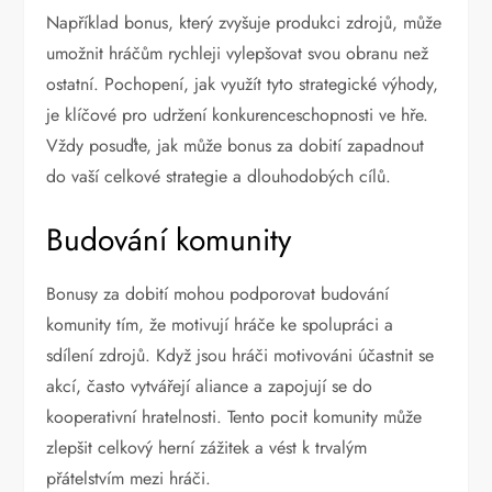
Například bonus, který zvyšuje produkci zdrojů, může
umožnit hráčům rychleji vylepšovat svou obranu než
ostatní. Pochopení, jak využít tyto strategické výhody,
je klíčové pro udržení konkurenceschopnosti ve hře.
Vždy posuďte, jak může bonus za dobití zapadnout
do vaší celkové strategie a dlouhodobých cílů.
Budování komunity
Bonusy za dobití mohou podporovat budování
komunity tím, že motivují hráče ke spolupráci a
sdílení zdrojů. Když jsou hráči motivováni účastnit se
akcí, často vytvářejí aliance a zapojují se do
kooperativní hratelnosti. Tento pocit komunity může
zlepšit celkový herní zážitek a vést k trvalým
přátelstvím mezi hráči.