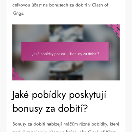
celkovou účast na bonusech za dobití v Clash of
Kings.
Jaké pobídky poskytují
bonusy za dobití?
Bonusy za dobití nabízejí hráčům různé pobídky, které