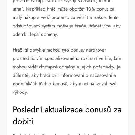
provede nákup, často se zvyšují s částkou, kterou
utratí. Například hráč může obdržet 10% bonus za
malý nákup a větší procento za větší transakce. Tento
odstupňovaný systém motivuje hráče utrácet více, aby
odemkli lepší odměny.
Hráči si obvykle mohou tyto bonusy nárokovat
prostřednictvím specializovaného rozhraní ve hře, kde
mohou vidět dostupné odměny a jejich požadavky. Je
důležité, aby hráči byli informováni o načasování a
podmínkách těchto bonusů, aby maximalizovali své
výhody.
Poslední aktualizace bonusů za
dobití