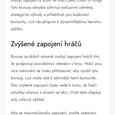
zvyšují zapojení a účast ve hrách jako Clash of Kings.
Tyto bonusy obvykle zahrnují exkluzivní odměny,
strategické výhody a příležitosti pro budování
komunity, což vše přispívá k dynamičtějšímu hernímu
zážitku.
Zvýšené zapojení hráčů
Bonusy za dobití výrazně zvyšují zapojení hráčů tím,
že podporují pravidelnou interakci s hrou. Hráči jsou
více nakloněni se často přihlašovat, aby využili tyto
bonusy, což může vést k aktivnější herní komunitě.
Toto zvýšené zapojení často vede k tomu, že hráči
vytvářejí aliance a účastní se akcí, čímž dále zlepšují
svůj celkový zážitek.
Aby se maximalizovalo zapojení, zvažte nastavení