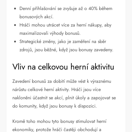
Denní přihlašování se zvyšuje až o 40% během
bonusových akcí.
Hráči mohou utrácet více za herní nákupy, aby
maximalizovali výhody bonusů.
Strategické změny, jako je zaměření na sběr
zdrojů, jsou běžné, když jsou bonusy zavedeny.
Vliv na celkovou herní aktivitu
Zavedení bonusů za dobití může vést k výraznému
nárůstu celkové herní aktivity. Hráči jsou více
nakloněni účastnit se akcí, plnit úkoly a zapojovat se
do komunity, když jsou bonusy k dispozici.
Kromě toho mohou tyto bonusy stimulovat herní
ekonomiky, protože hráči častěji obchodují a