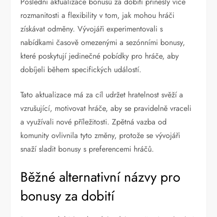
Poslední aktualizace bonusů za dobití přinesly více
rozmanitosti a flexibility v tom, jak mohou hráči
získávat odměny. Vývojáři experimentovali s
nabídkami časově omezenými a sezónními bonusy,
které poskytují jedinečné pobídky pro hráče, aby
dobíjeli během specifických událostí.
Tato aktualizace má za cíl udržet hratelnost svěží a
vzrušující, motivovat hráče, aby se pravidelně vraceli
a využívali nové příležitosti. Zpětná vazba od
komunity ovlivnila tyto změny, protože se vývojáři
snaží sladit bonusy s preferencemi hráčů.
Běžné alternativní názvy pro
bonusy za dobití