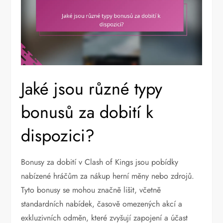
Jaké jsou různé typy
bonusů za dobití k
dispozici?
Bonusy za dobití v Clash of Kings jsou pobídky
nabízené hráčům za nákup herní měny nebo zdrojů.
Tyto bonusy se mohou značně lišit, včetně
standardních nabídek, časově omezených akcí a
exkluzivních odměn, které zvyšují zapojení a účast