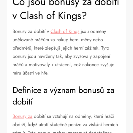
Co jsou bonusy za dobití
v Clash of Kings?
Bonusy za dobití v
Clash of Kings
jsou odměny
udělované hráčům za nákup herní měny nebo
předmětů, které zlepšují jejich herní zážitek. Tyto
bonusy jsou navrženy tak, aby zvyšovaly zapojení
hráčů a motivovaly k utrácení, což nakonec zvyšuje
míru účasti ve hře.
Definice a význam bonusů za
dobití
Bonusy za
dobití se vztahují na odměny, které hráči
obdrží, když utratí skutečné peníze za získání herních
zdrojů. Tyto bonusy mohou zahrnovat dodatečnou