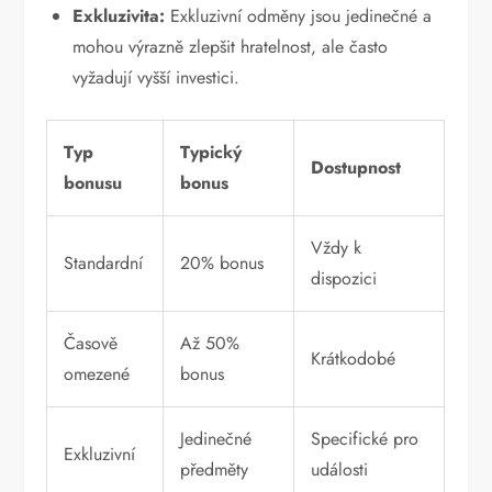
Exkluzivita:
Exkluzivní odměny jsou jedinečné a
mohou výrazně zlepšit hratelnost, ale často
vyžadují vyšší investici.
Typ
Typický
Dostupnost
bonusu
bonus
Vždy k
Standardní
20% bonus
dispozici
Časově
Až 50%
Krátkodobé
omezené
bonus
Jedinečné
Specifické pro
Exkluzivní
předměty
události