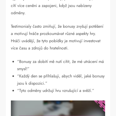
cítí více ceněni a zapojeni, když jsou nabízeny
odměny.
Testimonialy často zmiňují, že bonusy zvyšují potěšení
a motivují hráče prozkoumávat různé aspekty hry.
Hráči uvádějí, že tyto pobídky je motivují investovat
více času a zdrojů do hratelnosti.
“Bonusy za dobití mě nutí cítit, že mé utrácení má
smysl!”
“Každý den se přihlašuji, abych viděl, jaké bonusy
jsou k dispozici.”
“Tyto odměny udržují hru vzrušující a svěží.”