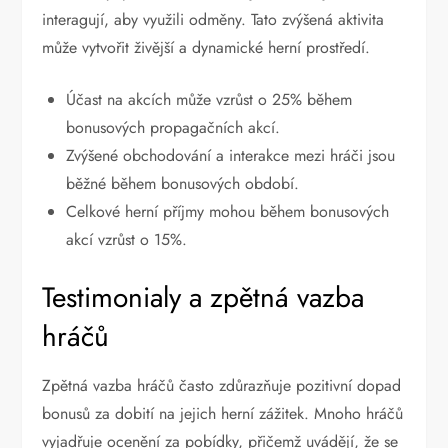
interagují, aby využili odměny. Tato zvýšená aktivita
může vytvořit živější a dynamické herní prostředí.
Účast na akcích může vzrůst o 25% během
bonusových propagačních akcí.
Zvýšené obchodování a interakce mezi hráči jsou
běžné během bonusových období.
Celkové herní příjmy mohou během bonusových
akcí vzrůst o 15%.
Testimonialy a zpětná vazba
hráčů
Zpětná vazba hráčů často zdůrazňuje pozitivní dopad
bonusů za dobití na jejich herní zážitek. Mnoho hráčů
vyjadřuje ocenění za pobídky, přičemž uvádějí, že se