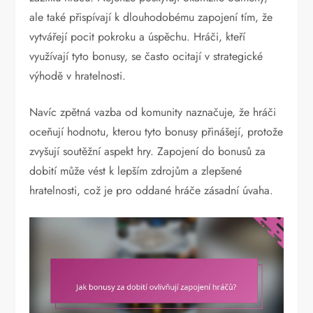
ale také přispívají k dlouhodobému zapojení tím, že
vytvářejí pocit pokroku a úspěchu. Hráči, kteří
využívají tyto bonusy, se často ocitají v strategické
výhodě v hratelnosti.
Navíc zpětná vazba od komunity naznačuje, že hráči
oceňují hodnotu, kterou tyto bonusy přinášejí, protože
zvyšují soutěžní aspekt hry. Zapojení do bonusů za
dobití může vést k lepším zdrojům a zlepšené
hratelnosti, což je pro oddané hráče zásadní úvaha.