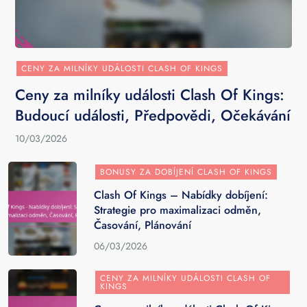
CENY ZA MILNÍKY UDÁLOSTI CLASH OF KINGS
Ceny za milníky události Clash Of Kings:
Budoucí události, Předpovědi, Očekávání
10/03/2026
BONUSY ZA DOBÍJENÍ CLASH OF KINGS
Clash Of Kings – Nabídky dobíjení:
Strategie pro maximalizaci odměn,
Časování, Plánování
06/03/2026
CENY ZA MILNÍKY UDÁLOSTI CLASH OF
KINGS